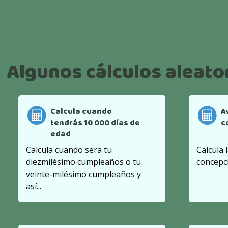
Algunos cálculos aleato
Calcula cuando
A
tendrás 10 000 días de
c
edad
Calcula cuando sera tu
Calcula 
diezmilésimo cumpleaños o tu
concepc
veinte-milésimo cumpleaños y
así...