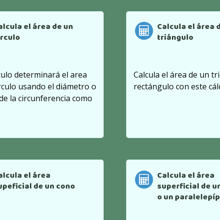
alcula el área de un
Calcula el área 
írculo
triángulo
culo determinará el area
Calcula el área de un t
rculo usando el diámetro o
rectángulo con este cál
 de la circunferencia como
alcula el área
Calcula el área
upeficial de un cono
superficial de u
o un paralelepí