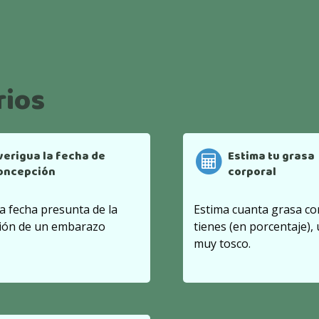
rios
verigua la fecha de
Estima tu grasa
oncepción
corporal
la fecha presunta de la
Estima cuanta grasa co
ión de un embarazo
tienes (en porcentaje), 
muy tosco.