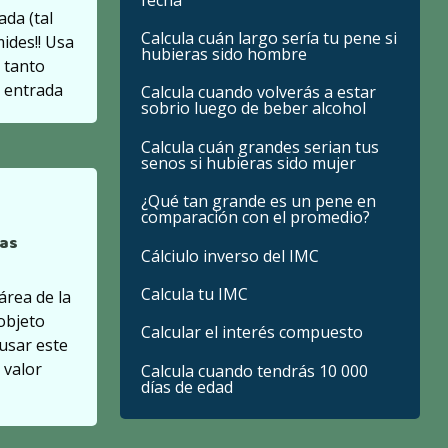
da (tal
Calcula cuán largo sería tu pene si
mides!! Usa
hubieras sido hombre
 tanto
 entrada
Calcula cuando volverás a estar
sobrio luego de beber alcohol
Calcula cuán grandes serian tus
senos si hubieras sido mujer
¿Qué tan grande es un pene en
comparación con el promedio?
ras
Cálciulo inverso del IMC
Calcula tu IMC
 área de la
 objeto
Calcular el interés compuesto
usar este
 valor
Calcula cuando tendrás 10 000
días de edad