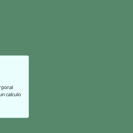
rporal
un calculo