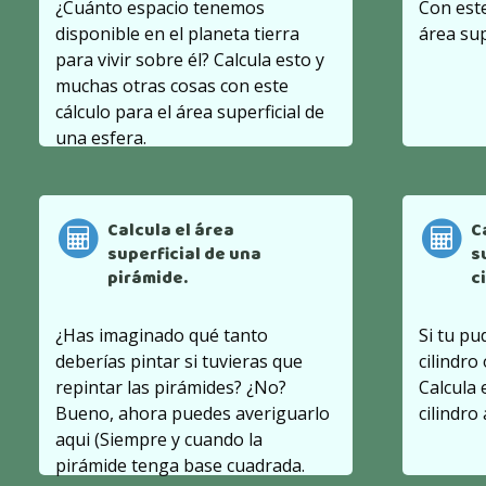
¿Cuánto espacio tenemos
Con este
disponible en el planeta tierra
área sup
para vivir sobre él? Calcula esto y
muchas otras cosas con este
cálculo para el área superficial de
una esfera.
Calcula el área
C
superficial de una
s
pirámide.
c
¿Has imaginado qué tanto
Si tu pu
deberías pintar si tuvieras que
cilindro
repintar las pirámides? ¿No?
Calcula 
Bueno, ahora puedes averiguarlo
cilindro
aqui (Siempre y cuando la
pirámide tenga base cuadrada.