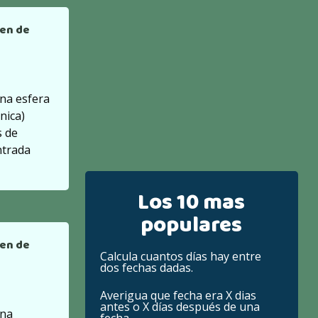
men de
una esfera
nica)
s de
ntrada
Los 10 mas
populares
men de
Calcula cuantos días hay entre
dos fechas dadas.
Averigua que fecha era X dias
antes o X días después de una
una
fecha