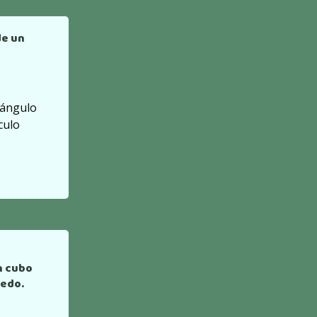
de un
riángulo
culo
n cubo
pedo.