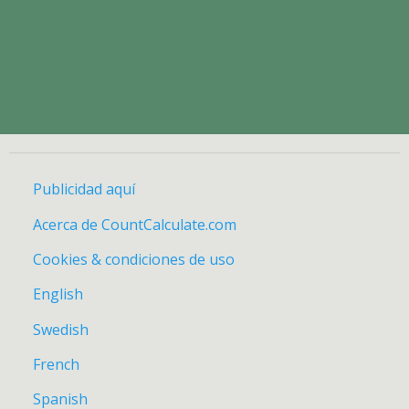
Publicidad aquí
Acerca de CountCalculate.com
Cookies & condiciones de uso
English
Swedish
French
Spanish