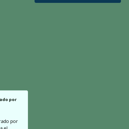
rado por
rado por
a el