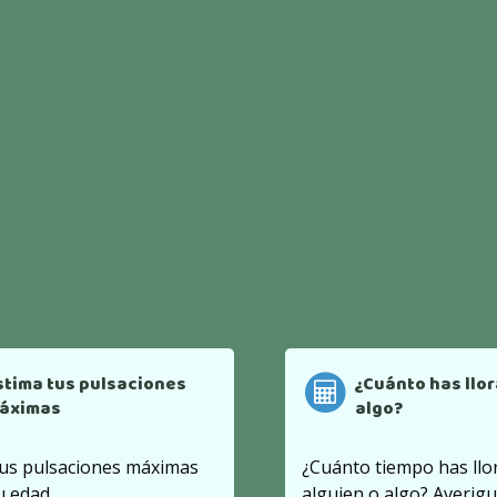
stima tus pulsaciones
¿Cuánto has llo
áximas
algo?
tus pulsaciones máximas
¿Cuánto tiempo has llo
u edad.
alguien o algo? Averigu