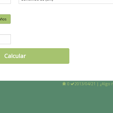
años
0
2013/04/21
|
¿Algo 