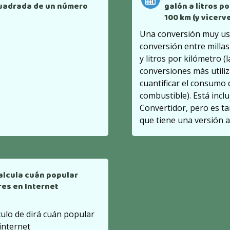
uadrada de un número
galón a litros p
100 km (y vicerv
Una conversión muy us
conversión entre milla
y litros por kilómetro (l
conversiones más utili
cuantificar el consumo 
combustible). Está inclu
Convertidor, pero es t
que tiene una versión a
alcula cuán popular
res en Internet
culo de dirá cuán popular
internet