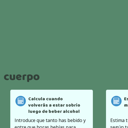
cuerpo
Calcula cuando
E
volverás a estar sobrio
m
luego de beber alcohol
Introduce que tanto has bebido y
Estima 
entre que horas bebías para
según t