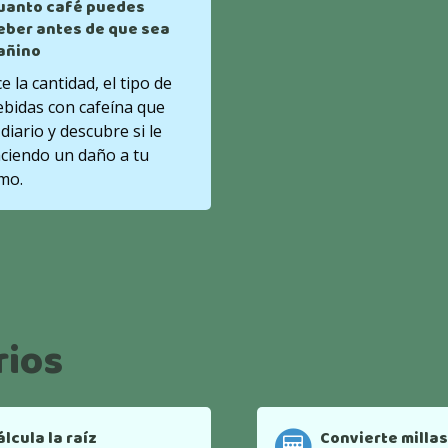
uanto café puedes
eber antes de que sea
añino
e la cantidad, el tipo de
ebidas con cafeína que
diario y descubre si le
aciendo un daño a tu
mo.
rios
álcula la raíz
Convierte millas