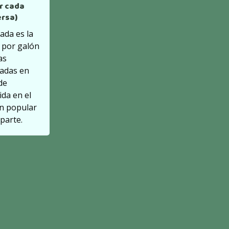
or cada
ersa)
ada es la
s por galón
as
zadas en
de
ida en el
an popular
parte.