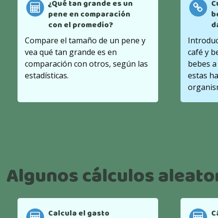
¿Qué tan grande es un
C
pene en comparación
b
con el promedio?
d
Compare el tamaño de un pene y
Introduc
vea qué tan grande es en
café y b
comparación con otros, según las
bebes a 
estadísticas.
estas h
organis
Algunos cálculos aleato
Calcula el gasto
C