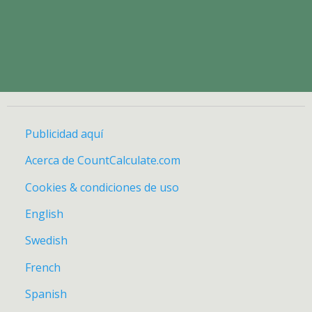
Publicidad aquí
Acerca de CountCalculate.com
Cookies & condiciones de uso
English
Swedish
French
Spanish